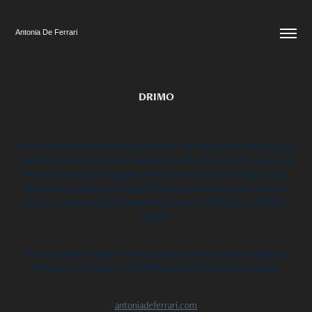
Antonia De Ferrari
DRIMO
Diseño y desarrollo de marca para Drimo, una empresa tecnológica que
combina innovación y excelencia para transformar cómo las empresas
abordan sus desafíos digitales. Desde consultoría tecnológica hasta
desarrollo a medida y staffing TI, Drimo se posiciona como un socio
clave para empresas que buscan soluciones tecnológicas escalables y
seguras.
Junto a Iconick Brands creamos una identidad visual que reflejara su
enfoque en la calidad, la flexibilidad y la pasión por la tecnología.
antoniadeferrari.com